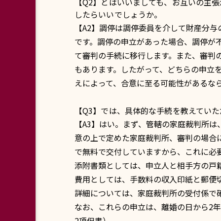
【Q2】とはいいましても、お互いの主
したらいいでしょうか。
【A2】調停は調停委員を介して財産分
です。調停の申立があった場合、調停が
て審判の手続に移行します。また、審判
もあります。したがって、どちらの申立
えによって、合意に至る可能性があるな
【Q3】では、具体的な手続を教えてい
【A3】はい。まず、管轄の家庭裁判所
意の上で定めた家庭裁判所、審判の場合
で無料で交付していますから、これに必
添附書類としては、申立人と相手方の戸
費用としては、手数料の収入印紙と郵便
詳細については、家庭裁判所の受付係で
なお、これらの申立は、離婚の日から2年
2項但書）。