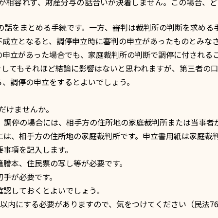
張が相容れず、財産分与の話合いが決着しません。この場合、ど
与の話をまとめる手続です。一方、審判は裁判所の判断を求める
不成立となると、調停申立時に審判の申立があったものとみな
の申立があった場合でも、家庭裁判所の判断で調停に付される
をしてもそれほど結論に影響はないと思われますが、第三者の
ら、調停の申立をするとよいでしょう。
ただけませんか。
は、調停の場合には、相手方の住所地の家庭裁判所または当事者
には、相手方の住所地の家庭裁判所です。申立書用紙は家庭裁
要事項を記入します。
籍謄本、住民票の写し等が必要です。
切手が必要です。
確認しておくとよいでしょう。
以内にする必要がありますので、気をつけてください（民法76