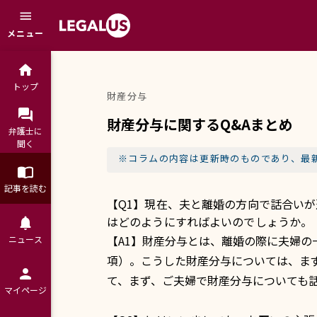
menu
メニュー
home
トップ
財産分与
question_answer
財産分与に関するQ&Aまとめ
弁護士に

聞く
※コラムの内容は更新時のものであり、最
import_contacts
記事を読む
【Q1】現在、夫と離婚の方向で話合い
はどのようにすればよいのでしょうか。
notifications
【A1】財産分与とは、離婚の際に夫婦の
ニュース
項）。こうした財産分与については、ま
person
て、まず、ご夫婦で財産分与についても
マイページ