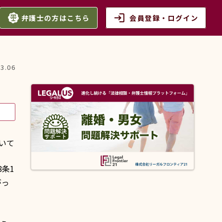
login
弁護士の方はこちら
会員登録・ログイン
03.06
いて
条1
がっ