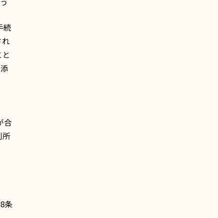
う
手続
され
こと
口添
が合
判所
8条