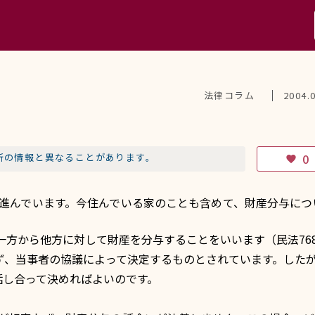
法律コラム
2004.
新の情報と異なることがあります。
0
favorite
が進んでいます。今住んでいる家のことも含めて、財産分与につ
一方から他方に対して財産を分与することをいいます（民法768
ず、当事者の協議によって決定するものとされています。した
話し合って決めればよいのです。