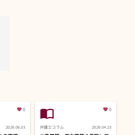
import_contacts
0
0
favorite
favorite
2026.06.03
弁護士コラム
2026.04.23