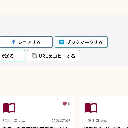
シェアする
ブックマークする
NEで送る
URLをコピーする
import_contacts
import_contacts
0
favorite
弁護士コラム
2026.07.06
弁護士コラム