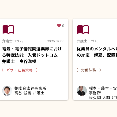
import_contacts
import_contacts
0
favorite
弁護士コラム
2026.07.06
弁護士コラム
電気・電子情報関連業界におけ
従業員のメンタルヘ
る特定技能 入管ドットコム
の対応－解雇、配置
弁護士 高谷滋樹
ビザ・在留資格
労働法務
都総合法律事務所
榎本・藤本・
高谷 滋樹 弁護士
事務所
佐久間 大輔 弁