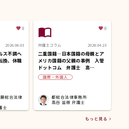
import_contacts
0
0
favorite
favorite
2026.06.03
弁護士コラム
2026.04.23
ルス不調へ
二重国籍―日本国籍の母親とア
転換、休職
メリカ国籍の父親の事例 入管
ドットコム 弁護士 高…
国際・外国人
安藤総合法律
都総合法律事務所
高谷 滋樹 弁護士
護士
もっと見る
navigate_next