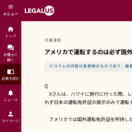
menu
メニュー
home
トップ
交通違反
question_answer
アメリカで運転するのは必ず国外
弁護士に

聞く
※コラムの内容は更新時のものであり、最
import_contacts
記事を読む
Q
notifications
Xさんは、ハワイに旅行に行った際、レ
ニュース
れず日本の運転免許証の提示のみで運転
person
アメリカでは国外運転免許証を所持しな
マイページ