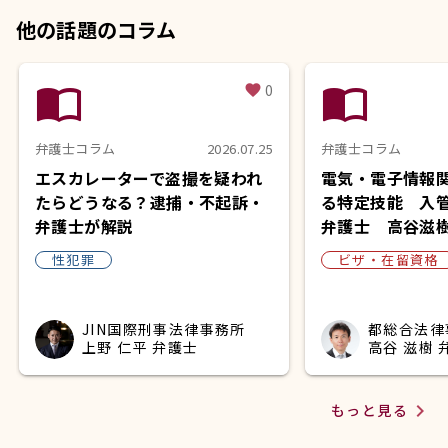
他の話題のコラム
import_contacts
import_contacts
0
favorite
弁護士コラム
2026.07.25
弁護士コラム
エスカレーターで盗撮を疑われ
電気・電子情報
たらどうなる？逮捕・不起訴・
る特定技能 入
弁護士が解説
弁護士 高谷滋
性犯罪
ビザ・在留資格
JIN国際刑事法律事務所
都総合法律
上野 仁平 弁護士
高谷 滋樹 
navigate_next
もっと見る