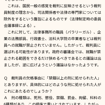
これは、国民一般の感覚を裁判に反映させるという裁判
員制度の理念から、司法関係者や法律の専門家については
除外をするという趣旨によるものです（法律制定時の委員
会議事録による）。
これに対して、法律事務所の職員（パラリーガル）、企
業の法務部員、行政書士、法科大学院の卒業者などは裁判
員への就職が禁止されていません。したがって、裁判員に
選ばれる可能性があります。政府の審議会では、就職が禁
止される範囲をできるだけ狭めるべきであるとの議論は出
ましたが、逆に広げようという議論はなかったようです。
Ｑ 裁判員の
欠格事由
に「
禁錮
以上の刑に処せられた人」
とありますが、具体的にはどのような刑に処せられた人が
これにあたるのでしょうか？
Ａ 刑の種類は、死刑、懲役、禁錮、罰金、拘留、科料の
6種類があり、この順序で重いとされています。したがっ