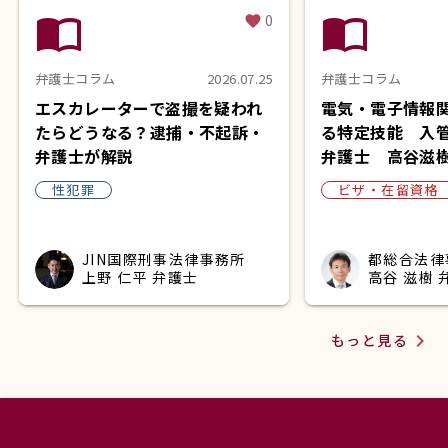
import_contacts
import_contacts
0
favorite
弁護士コラム
2026.07.25
弁護士コラム
エスカレーターで盗撮を疑われ
電気・電子情報
たらどうなる？逮捕・不起訴・
る特定技能 入
弁護士が解説
弁護士 高谷滋
性犯罪
ビザ・在留資格
JIN国際刑事法律事務所
都総合法律
上野 仁平 弁護士
高谷 滋樹 
navigate_next
もっと見る