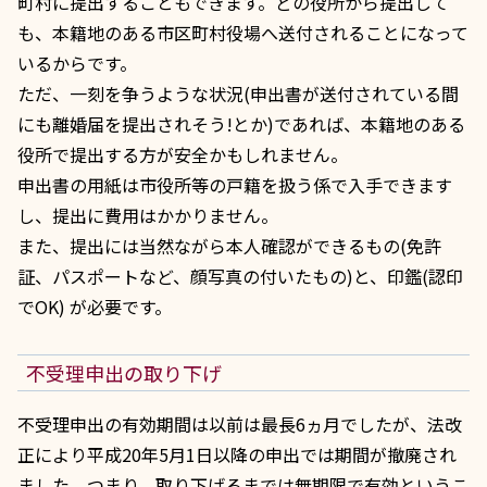
町村に提出することもできます。どの役所から提出して
も、本籍地のある市区町村役場へ送付されることになって
いるからです。
ただ、一刻を争うような状況(申出書が送付されている間
にも離婚届を提出されそう!とか)であれば、本籍地のある
役所で提出する方が安全かもしれません。
申出書の用紙は市役所等の戸籍を扱う係で入手できます
し、提出に費用はかかりません。
また、提出には当然ながら本人確認ができるもの(免許
証、パスポートなど、顔写真の付いたもの)と、印鑑(認印
でOK) が必要です。
不受理申出の取り下げ
不受理申出の有効期間は以前は最長6ヵ月でしたが、法改
正により平成20年5月1日以降の申出では期間が撤廃され
ました。つまり、取り下げるまでは無期限で有効というこ