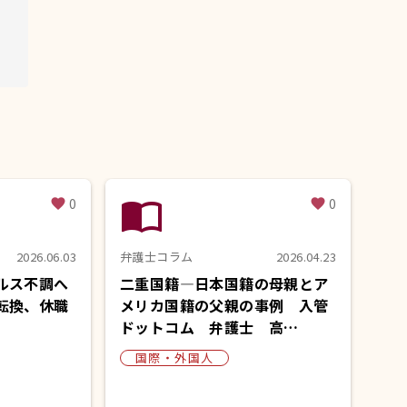
import_contacts
0
0
favorite
favorite
2026.06.03
弁護士コラム
2026.04.23
ルス不調へ
二重国籍―日本国籍の母親とア
転換、休職
メリカ国籍の父親の事例 入管
ドットコム 弁護士 高…
国際・外国人