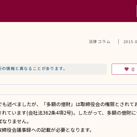
法律コラム
2015.
新の情報と異なることがあります。
0
favorite
でも述べましたが、「多額の借財」は取締役会の権限とされて
れています(
会社法362条4項2号
)。したがって、多額の借財に
ばなりません。
取締役会議事録への記載が必要となります。