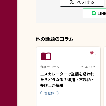
POSTする
LI
他の話題のコラム
import_contacts
0
favorite
弁護士コラム
2026.07.25
エスカレーターで盗撮を疑われ
たらどうなる？逮捕・不起訴・
弁護士が解説
性犯罪