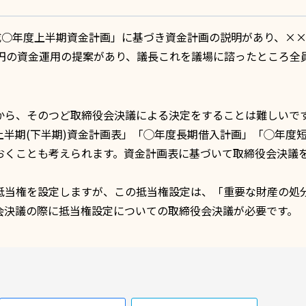
成○年度上半期資金計画」に基づき資金計画の説明があり、×
円の資金運用の提案があり、議長これを議場に諮ったところ全
。
から、そのつど取締役会決議による決定をすることは難しいで
半期(下半期)資金計画表」「◯年度長期借入計画」「◯年度
おくことも考えられます。資金計画表に基づいて取締役会決議
抵当権
を設定しますが、この抵当権設定は、「重要な財産の処
会決議の際に抵当権設定についての取締役会決議が必要です。