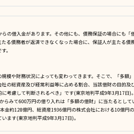
からの借入金があります。その他にも、
債務保証
の場合にも「
主たる債務者が返済できなくなった場合に、保証人が主たる債
です。
の規模や財務状況によっても変わってきます。そこで、「多額
会社の総資産及び経常利益等に占める割合、当該借財の目的及
に考慮して判断されるべき」です(東京地判平成9年3月17日)
模からみて600万円の借り入れは「多額の借財」に当たるとして
資本金約128億円、総資産1936億円の株式会社における10億円
ます(東京地判平成9年3月17日)。