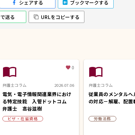
シェアする
ブックマークする
NEで送る
URLをコピーする
import_contacts
import_contacts
0
favorite
弁護士コラム
2026.07.06
弁護士コラム
電気・電子情報関連業界におけ
従業員のメンタルヘ
る特定技能 入管ドットコム
の対応－解雇、配置
弁護士 高谷滋樹
ビザ・在留資格
労働法務