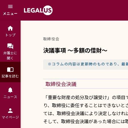
menu
メニュー
home
トップ
取締役会
question_answer
決議事項 ～多額の借財～
弁護士に

聞く
※コラムの内容は更新時のものであり、最
import_contacts
記事を読む
取締役会決議
notifications
「重要な財産の処分及び譲受け」の項目
ニュース
り、取締役に委任することはできないとさ
person
ては、取締役会決議により決定しなけれ
マイページ
そして、取締役会決議があった場合には