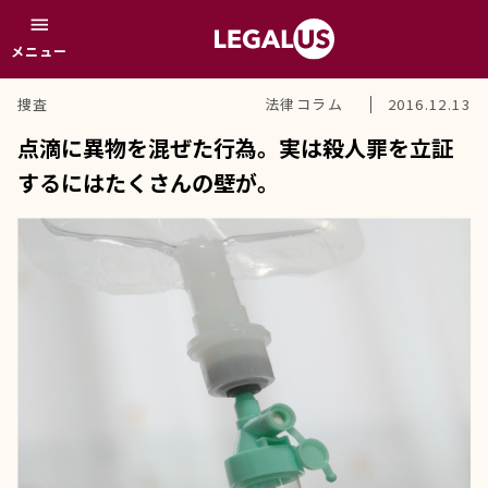
menu
メニュー
捜査
法律コラム
2016.12.13
点滴に異物を混ぜた行為。実は殺人罪を立証
するにはたくさんの壁が。