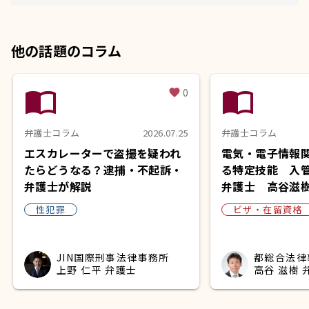
他の話題のコラム
import_contacts
import_contacts
0
favorite
弁護士コラム
2026.07.25
弁護士コラム
エスカレーターで盗撮を疑われ
電気・電子情報
たらどうなる？逮捕・不起訴・
る特定技能 入
弁護士が解説
弁護士 高谷滋
性犯罪
ビザ・在留資格
JIN国際刑事法律事務所
都総合法律
上野 仁平 弁護士
高谷 滋樹 