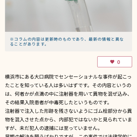
※コラムの内容は更新時のものであり、最新の情報と異な
ることがあります。
0
favorite
横浜市にある大口病院でセンセーショナルな事件が起こっ
たことを知っている人は多いはずです。その内容というの
は、何者かが点滴の中に注射器を用いて異物を混ぜ込み、
その結果入院患者が中毒死したというものです。
注射器で注入した形跡を残さないようにゴム栓部分から異
物を混入させた点から、内部犯ではないかと見られていま
すが、未だ犯人の逮捕には至っていません。
早期の解決を願うばかりですが、この事件では法律学的に