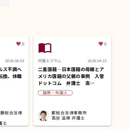
import_contacts
0
0
favorite
favorite
2026.06.03
弁護士コラム
2026.04.23
ルス不調へ
二重国籍―日本国籍の母親とア
転換、休職
メリカ国籍の父親の事例 入管
ドットコム 弁護士 高…
国際・外国人
安藤総合法律
都総合法律事務所
高谷 滋樹 弁護士
護士