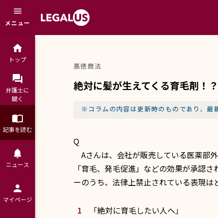
menu
メニュー
home
トップ
悪徳商法
question_answer
絶対に髪が生えてくる育毛剤！
弁護士に

聞く
※コラムの内容は更新時のものであり、最
import_contacts
記事を読む
Q
notifications
Aさんは、会社が販売している医薬部外
ニュース
「育毛、発毛促進」などの効果が承認さ
ーのうち、法律上禁止されている表現は
person
マイページ
「絶対に育毛したい人へ」