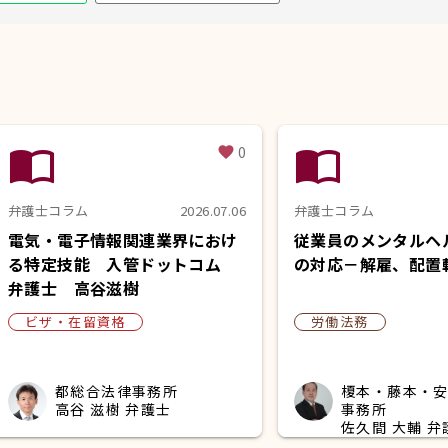
import_contacts
import_contacts
0
favorite
弁護士コラム
2026.07.06
弁護士コラム
電気・電子情報関連業界におけ
従業員のメンタルヘ
る特定技能 入管ドットコム
の対応－解雇、配置
弁護士 高谷滋樹
ビザ・在留資格
労働法務
都総合法律事務所
榎本・藤本・
高谷 滋樹 弁護士
事務所
佐久間 大輔 弁