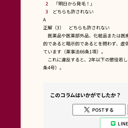
「明日から発毛！」
どちらも許されない
A
正解（3） どちらも許されない
医薬品
や
医薬部外品
、
化粧品
または
医
的であると暗示的であるとを問わず、虚
ています（
薬事法66条1項
）。
これに違反すると、2年以下の懲役若し
条4号
）。
このコラムはいかがでしたか？
POSTする
LI