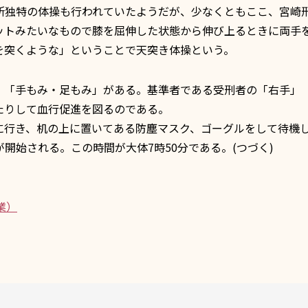
独特の体操も行われていたようだが、少なくともここ、宮崎
ットみたいなもので膝を屈伸した状態から伸び上るときに両手
を突くような」ということで天突き体操という。
「手もみ・足もみ」がある。基準者である受刑者の「右手」
たりして血行促進を図るのである。
行き、机の上に置いてある防塵マスク、ゴーグルをして待機
開始される。この時間が大体7時50分である。(つづく)
業）