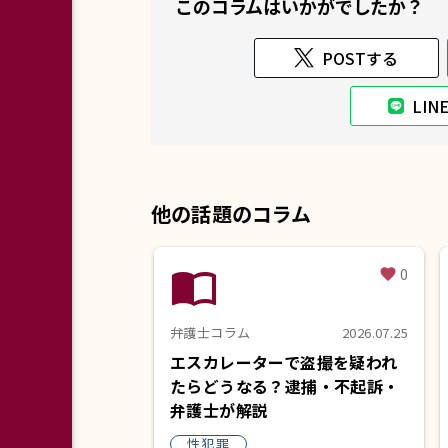
このコラムはいかがでしたか？
POSTする
LI
他の話題のコラム
import_contacts
0
favorite
弁護士コラム
2026.07.25
エスカレーターで盗撮を疑われ
たらどうなる？逮捕・不起訴・
弁護士が解説
性犯罪