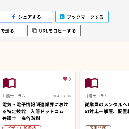
シェアする
ブックマークする
NEで送る
URLをコピーする
import_contacts
import_contacts
0
favorite
弁護士コラム
2026.07.06
弁護士コラム
電気・電子情報関連業界におけ
従業員のメンタルヘ
る特定技能 入管ドットコム
の対応－解雇、配置
弁護士 高谷滋樹
ビザ・在留資格
労働法務