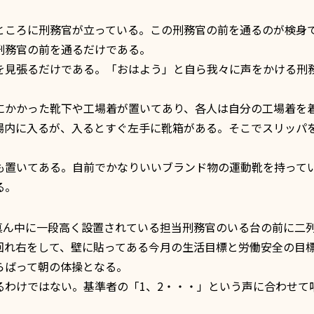
ころに刑務官が立っている。この刑務官の前を通るのが検身
刑務官の前を通るだけである。
見張るだけである。「おはよう」と自ら我々に声をかける刑
かかった靴下や工場着が置いてあり、各人は自分の工場着を
場内に入るが、入るとすぐ左手に靴箱がある。そこでスリッパ
置いてある。自前でかなりいいブランド物の運動靴を持って
る。
ん中に一段高く設置されている担当刑務官のいる台の前に二
回れ右をして、壁に貼ってある今月の生活目標と労働安全の目
らばって朝の体操となる。
わけではない。基準者の「1、2・・・」という声に合わせて