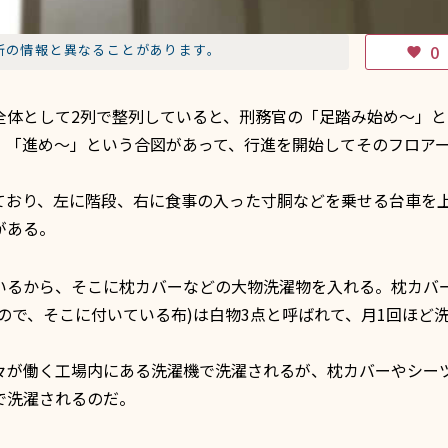
新の情報と異なることがあります。
0
favorite
体として2列で整列していると、刑務官の「足踏み始め～」と
、「進め～」という合図があって、行進を開始してそのフロア
おり、左に階段、右に食事の入った寸胴などを乗せる台車を
がある。
るから、そこに枕カバーなどの大物洗濯物を入れる。枕カバ
ので、そこに付いている布)は白物3点と呼ばれて、月1回ほど
が働く工場内にある洗濯機で洗濯されるが、枕カバーやシー
で洗濯されるのだ。