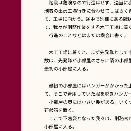
階段は危険なので行進はせず、適当に歩い
刑者の出房工場行きに合わせてしばらく
て、工場に向かう。途中で別棟にある雑居
て、我々が刑務作業をする木工工場に着
行進のことなどはまたの機会に書く。
木工工場に着くと、まず先発隊として半
数は、先発隊が小部屋のさらに隣の小部屋
最初の小部屋に入る。
最初の小部屋にはハンガーがかかった上
て、そこで着用していた服を脱ぎハンガ
小部屋の奥には小さい棚がある。いくつ
石鹸箱を置く。
ここで下着姿となった我々は、刑務官が
小部屋に入る。