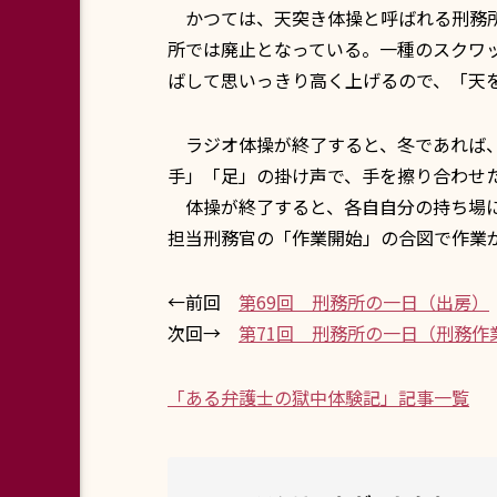
かつては、天突き体操と呼ばれる刑務所
所では廃止となっている。一種のスクワ
ばして思いっきり高く上げるので、「天
ラジオ体操が終了すると、冬であれば、
手」「足」の掛け声で、手を擦り合わせ
体操が終了すると、各自自分の持ち場に
担当刑務官の「作業開始」の合図で作業が
←前回
第69回 刑務所の一日（出房）
次回→
第71回 刑務所の一日（刑務作
「ある弁護士の獄中体験記」記事一覧