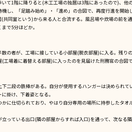
て1階に降りると(木工工場の独居は3階にあったので)、他
待機し、「足踏み始め」・「進め」の合図で、再度行進を開始
(共同室という)から来る人と合流する。風呂場や炊場の前を
くまで5分ほどか。
数の者が、工場に接している小部屋(脱衣部屋)に入る。残り
(工場着に着替える部屋)に入ったのを見届けた刑務官の合図
下二段の鉄棒がある。自分が使用するハンガーは決められて
ーに掛け、下着姿となる。
かに仕切られており、やはり自分専用の場所に持参したタオ
立っている出口(隣の部屋からすれば入口)を通って、次なる