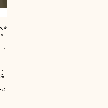
の声
ーの
上下
ー、
洗濯
ツと