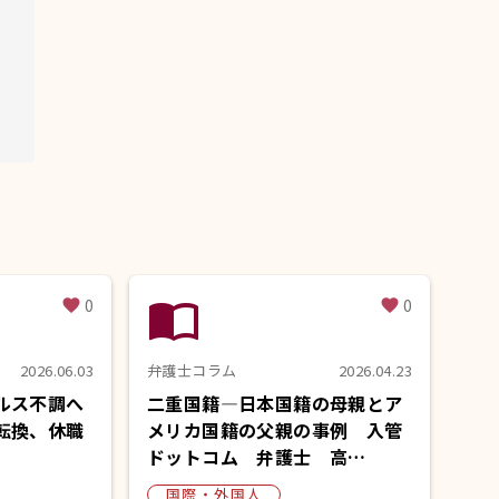
import_contacts
0
0
favorite
favorite
2026.06.03
弁護士コラム
2026.04.23
ルス不調へ
二重国籍―日本国籍の母親とア
転換、休職
メリカ国籍の父親の事例 入管
ドットコム 弁護士 高…
国際・外国人