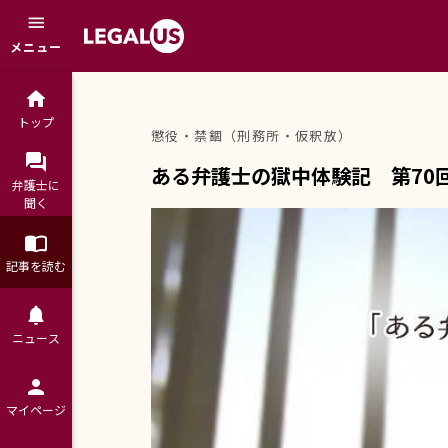
menu
メニュー
home
トップ
懲役・禁錮（刑務所・仮釈放）
question_answer
ある弁護士の獄中体験記 第70回
弁護士に

聞く
import_contacts
記事を読む
notifications
ニュース
person
マイページ