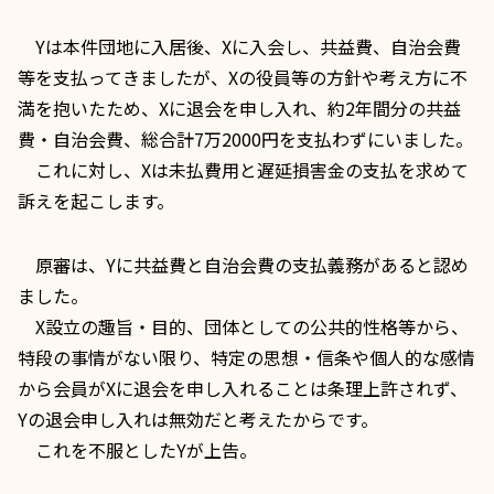
Yは本件団地に入居後、Xに入会し、共益費、自治会費
等を支払ってきましたが、Xの役員等の方針や考え方に不
満を抱いたため、Xに退会を申し入れ、約2年間分の共益
費・自治会費、総合計7万2000円を支払わずにいました。
これに対し、Xは未払費用と
遅延損害金
の支払を求めて
訴えを起こします。
原審は、Yに共益費と自治会費の支払義務があると認め
ました。
X設立の趣旨・目的、団体としての公共的性格等から、
特段の事情がない限り、特定の思想・信条や個人的な感情
から会員がXに退会を申し入れることは
条理上
許されず、
Yの退会申し入れは無効だと考えたからです。
これを不服としたYが上告。