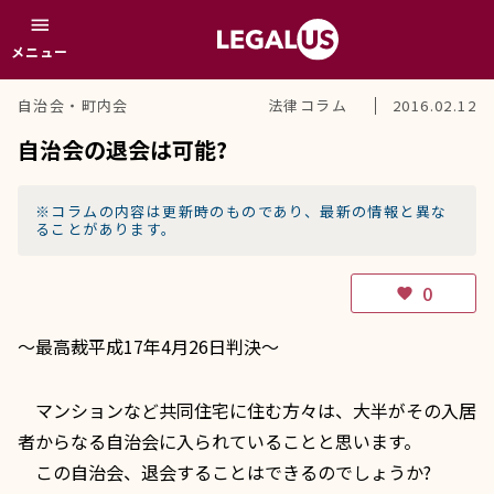
menu
メニュー
自治会・町内会
法律コラム
2016.02.12
自治会の退会は可能?
※コラムの内容は更新時のものであり、最新の情報と異な
ることがあります。
0
favorite
～最高裁平成17年4月26日判決～
マンションなど共同住宅に住む方々は、大半がその入居
者からなる
自治会
に入られていることと思います。
この自治会、退会することはできるのでしょうか?