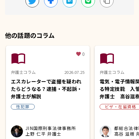
他の話題のコラム
import_contacts
import_contacts
0
favorite
弁護士コラム
2026.07.25
弁護士コラム
エスカレーターで盗撮を疑われ
電気・電子情報
たらどうなる？逮捕・不起訴・
る特定技能 入
弁護士が解説
弁護士 高谷滋
性犯罪
ビザ・在留資格
JIN国際刑事法律事務所
都総合法律
上野 仁平 弁護士
高谷 滋樹 