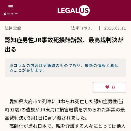
menu
メニュー
法律全般
法律コラム
2016.03.11
認知症男性JR事故死損賠訴訟、最高裁判決が
出る
※コラムの内容は更新時のものであり、最新の情報と異な
ることがあります。
0
favorite
愛知県大府市で列車にはねられ死亡した認知症男性(当
時91歳)の遺族がJR東海に損害賠償を求められた訴訟の最
高裁判決が3月1日に言い渡されました。
高齢化が進む日本で、親を介護する人々にとっては他人