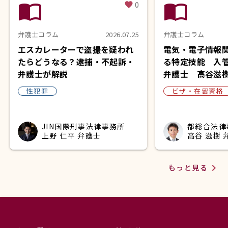
import_contacts
import_contacts
0
favorite
弁護士コラム
2026.07.25
弁護士コラム
エスカレーターで盗撮を疑われ
電気・電子情報
たらどうなる？逮捕・不起訴・
る特定技能 入
弁護士が解説
弁護士 高谷滋
性犯罪
ビザ・在留資格
JIN国際刑事法律事務所
都総合法律
上野 仁平 弁護士
高谷 滋樹 
navigate_next
もっと見る