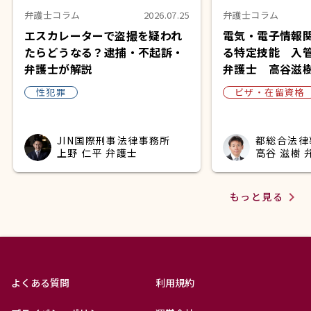
弁護士コラム
2026.07.25
弁護士コラム
エスカレーターで盗撮を疑われ
電気・電子情報
たらどうなる？逮捕・不起訴・
る特定技能 入
弁護士が解説
弁護士 高谷滋
性犯罪
ビザ・在留資格
JIN国際刑事法律事務所
都総合法律
上野 仁平 弁護士
高谷 滋樹 
navigate_next
もっと見る
よくある質問
利用規約