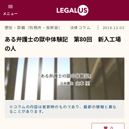
menu
メニュー
懲役・禁錮（刑務所・仮釈放）
法律コラム
2016.12.02
ある弁護士の獄中体験記 第80回 新入工場
の人
※コラムの内容は更新時のものであり、最新の情報と異な
ることがあります。
0
favorite