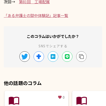
次回→
第81回 工場配属
「ある弁護士の獄中体験記」記事一覧
このコラムはいかがでしたか？
SNSでシェアする
他の話題のコラム
import_contacts
import_contacts
0
favorite