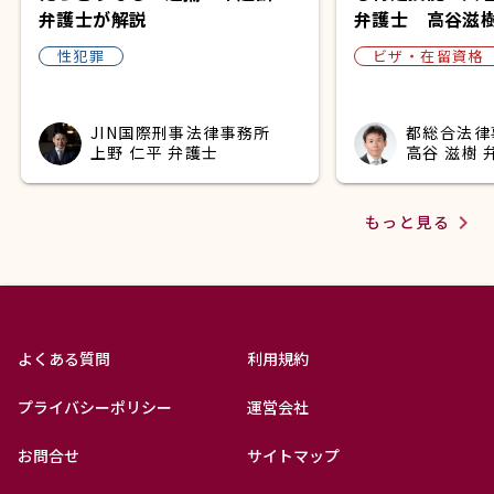
弁護士が解説
弁護士 高谷滋
性犯罪
ビザ・在留資格
JIN国際刑事法律事務所
都総合法律
上野 仁平 弁護士
高谷 滋樹 
navigate_next
もっと見る
よくある質問
利用規約
プライバシーポリシー
運営会社
お問合せ
サイトマップ