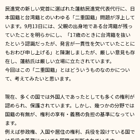
民進党の新しい党首に選ばれた蓮舫民進党代表代行に、日
本国籍と台湾籍とのいわゆる「
二重国籍
」問題が浮上して
います。9月13日には、父親の出身地である台湾籍が残っ
ていたことを明らかにし、「17歳のときに台湾籍を抜い
たという認識だったが、発言が一貫性を欠いていたことに
もおわび申し上げる」と陳謝しましたが、厳しい意見も存
在し、蓮舫氏は厳しい立場に立たされています。
今回はこの「二重国籍」とはどういうものなのかについ
て、考えてみたいと思います。
現在、多くの国では外国人であったとしても多くの権利が
認められ、保護されています。しかし、幾つかの分野では
国籍の有無が、権利の享有・義務の負担の基準になってい
ます。
例えば
参政権
、入国や居住の権利、兵役を設けている国で