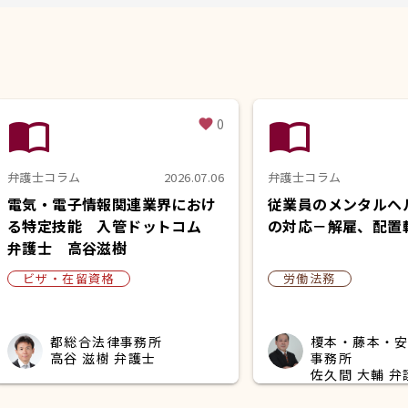
import_contacts
import_contacts
0
favorite
弁護士コラム
2026.07.06
弁護士コラム
電気・電子情報関連業界におけ
従業員のメンタルヘ
る特定技能 入管ドットコム
の対応－解雇、配置
弁護士 高谷滋樹
ビザ・在留資格
労働法務
都総合法律事務所
榎本・藤本・
高谷 滋樹 弁護士
事務所
佐久間 大輔 弁