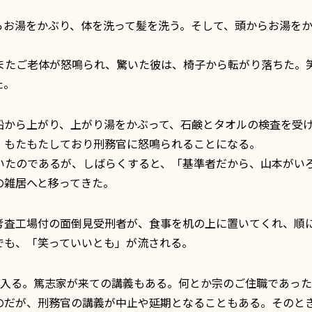
らお湯をかぶり、体を洗って髪を洗う。そして、頭からお湯を
たご老体が怒鳴られ、驚いた彼は、椅子から転がり落ちた。
た。
から上がり、上がり湯をかぶって、石鹸とタオルの検査を受
、もたもたしており刑務官に怒鳴られることになる。
たのであるが、しばらくすると、「基準者だから、山本がい
の雑居へと移ってきた。
査工場付の面倒見受刑者が、食事を机の上に置いてくれ、順
でも、「笑っていいとも」が流される。
入る。篤志家が来ての講義もある。何とか宗のご住職であった
だが、刑務官の講義が中止や延期となることもある。そのと