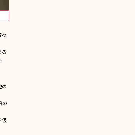
行わ
ある
た
他の
船の
を汲