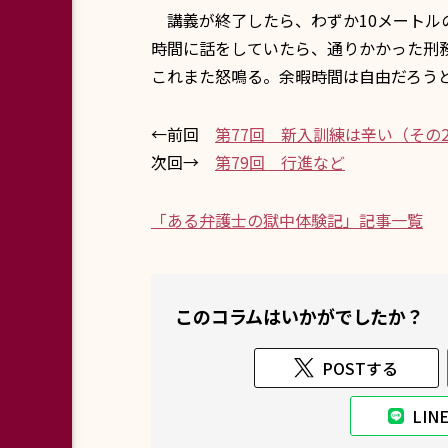
講義が終了したら、わずか10メートル
時間に話をしていたら、通りかかった刑
これまた怒鳴る。余暇時間は自由だろうと
←前回
第77回 新入訓練は辛い（その
次回→
第79回 行進など
「ある弁護士の獄中体験記」記事一覧
このコラムはいかがでしたか？
POSTする
LI