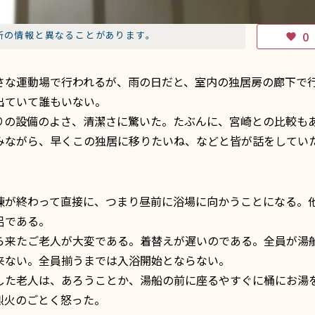
新の情報と異なることがあります。
0
favorite
な運動場で行われるが、雨の日だと、室内の独居房の廊下で
出ていて誰もいない。
の設備のよさ、清潔さに驚いた。たぶんに、宮崎との比較も
みながら、早くこの独居に移りたいね、などと皆が話をしてい
が終わって直接に、つまり昼前に浴場に向かうことになる。
呂である。
来たご老人が大変である。着替えが遅いのである。全員が湯
来ない。全員揃うまでは入浴開始とならない。
た老人は、あろうことか、湯船の前に座るやすぐに桶にお湯
烈火のごとく怒った。