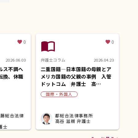
import_contacts
0
0
favorite
favorite
2026.06.03
弁護士コラム
2026.04.23
ルス不調へ
二重国籍―日本国籍の母親とア
転換、休職
メリカ国籍の父親の事例 入管
ドットコム 弁護士 高…
国際・外国人
安藤総合法律
都総合法律事務所
高谷 滋樹 弁護士
護士