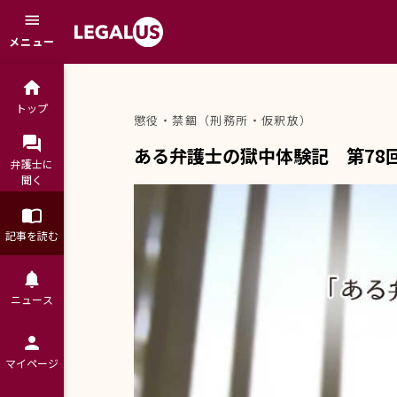
menu
メニュー
home
トップ
懲役・禁錮（刑務所・仮釈放）
question_answer
ある弁護士の獄中体験記 第78回
弁護士に

聞く
import_contacts
記事を読む
notifications
ニュース
person
マイページ