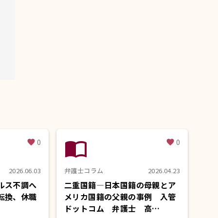
import_contacts
0
0
favorite
favorite
2026.06.03
弁護士コラム
2026.04.23
ルス不調へ
二重国籍―日本国籍の母親とア
転換、休職
メリカ国籍の父親の事例 入管
ドットコム 弁護士 高…