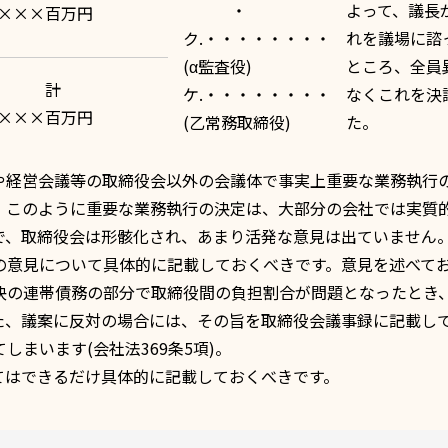
・
よって、議長
×××百万円
ク.・・・・・・・・
れを議場に諮
(α監査役)
ところ、全員
計
ケ.・・・・・・・・
なくこれを決
×××百万円
(乙常務取締役)
た。
や経営会議等の取締役会以外の会議体で事実上重要な業務執行
す。このように重要な業務執行の決定は、大部分の会社では実質
で、取締役会は形骸化され、あまり活発な意見は出ていません
の意見について具体的に記載しておくべきです。意見を述べて
決の連帯債務の部分で取締役間の負担割合が問題となったとき
た、議案に反対の場合には、その旨を取締役会議事録に記載し
しまいます(
会社法369条5項
)。
てはできるだけ具体的に記載しておくべきです。