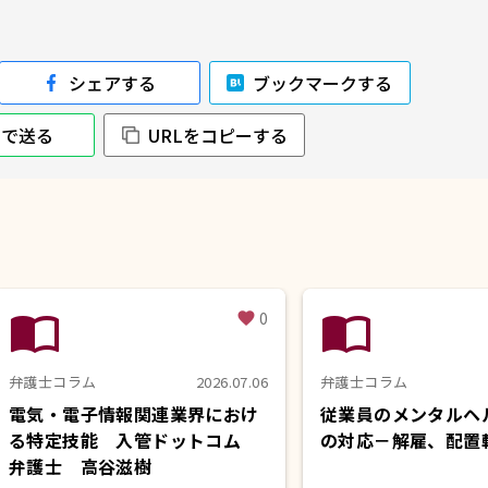
シェアする
ブックマークする
NEで送る
URLをコピーする
import_contacts
import_contacts
0
favorite
弁護士コラム
2026.07.06
弁護士コラム
電気・電子情報関連業界におけ
従業員のメンタルヘ
る特定技能 入管ドットコム
の対応－解雇、配置
弁護士 高谷滋樹