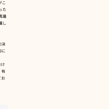
がこ
った
異議
議し
の決
的に
。
おけ
、有
てお