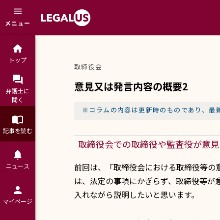
menu
メニュー
home
トップ
取締役会
question_answer
意見又は発言内容の概要2
弁護士に

聞く
※コラムの内容は更新時のものであり、最
import_contacts
記事を読む
取締役会での取締役や監査役が意見
notifications
前回は、「取締役会における取締役等の
ニュース
は、法定の事項にかぎらず、取締役等が
person
入れながら説明したいと思います。
マイページ