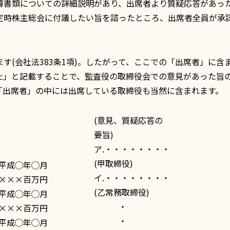
算書類についての詳細説明があり、出席者より質疑応答があっ
定時株主総会に付議したい旨を諮ったところ、出席者全員が承
す(
会社法383条1項
)。したがって、ここでの「出席者」に含
た」と記載することで、監査役の取締役会での意見があった旨
「出席者」の中には出席している取締役も当然に含まれます。
(意見、質疑応答の
要旨)
ア.・・・・・・・・
(甲取締役)
平成◯年◯月
イ.・・・・・・・・
×××百万円
(乙常務取締役)
平成◯年◯月
・
×××百万円
・
平成◯年◯月