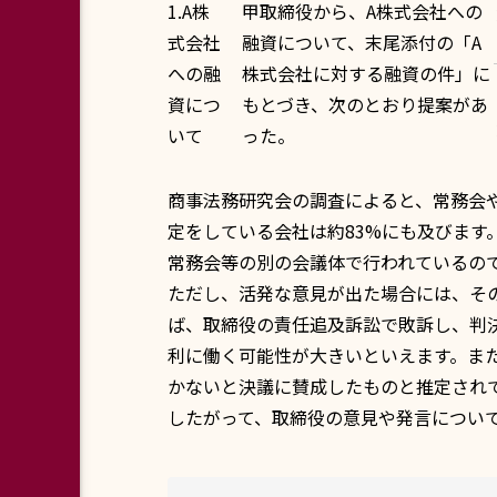
1.A株
甲取締役から、A株式会社への
式会社
融資について、末尾添付の「A
への融
株式会社に対する融資の件」に
資につ
もとづき、次のとおり提案があ
いて
った。
商事法務研究会
の調査によると、常務会
定をしている会社は約83%にも及びま
常務会等の別の会議体で行われているの
ただし、活発な意見が出た場合には、そ
ば、取締役の責任追及訴訟で敗訴し、判
利に働く可能性が大きいといえます。ま
かないと決議に賛成したものと推定されて
したがって、取締役の意見や発言につい