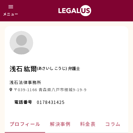
menu
メニュー
浅石 紘爾
(あさいし こうじ)
弁護士
浅石法律事務所
〒039-1166 青森県八戸市根城9-19-9
電話番号
0178431425
プロフィール
解決事例
料金表
コラム