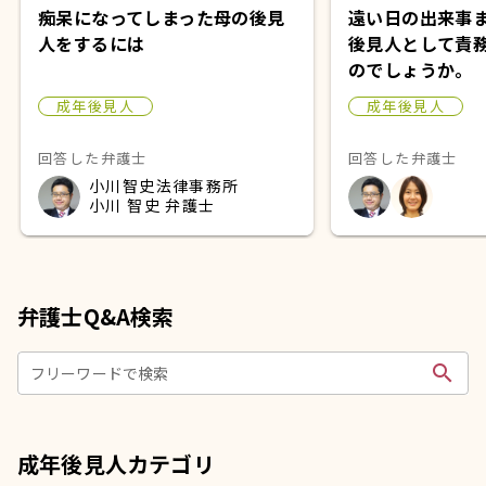
痴呆になってしまった母の後見
遠い日の出来事
人をするには
後見人として責
のでしょうか。
成年後見人
成年後見人
回答した弁護士
回答した弁護士
小川智史法律事務所
小川 智史 弁護士
弁護士Q&A検索
search
フリーワードで検索
成年後見人カテゴリ