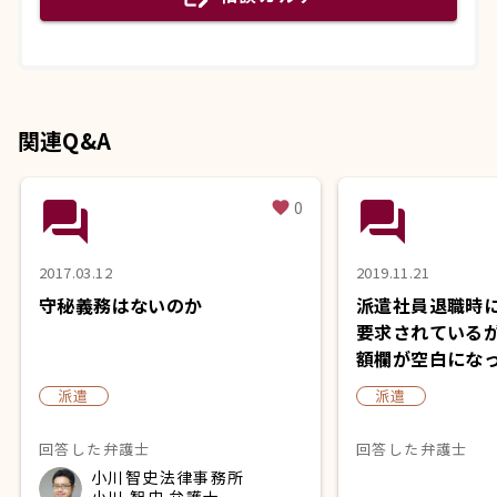
関連Q&A
question_answer
question_answer
0
favorite
2017.03.12
2019.11.21
守秘義務はないのか
派遣社員退職時
要求されている
額欄が空白にな
派遣
派遣
回答した弁護士
回答した弁護士
小川智史法律事務所
小川 智史 弁護士