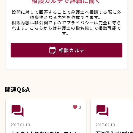
相談カルテで詳細に聞く
設問に対して回答することで弁護士へ相談する際に必
須条件となる内容を作成できます。
相談内容は非公開ですのでプライバシーは完全に守ら
れます。こちらからは弁護士の指名無しで相談可能で
す。
edit_calendar
相談カルテ
関連Q&A
question_answer
question_answer
0
favorite
2017.01.13
2017.04.13