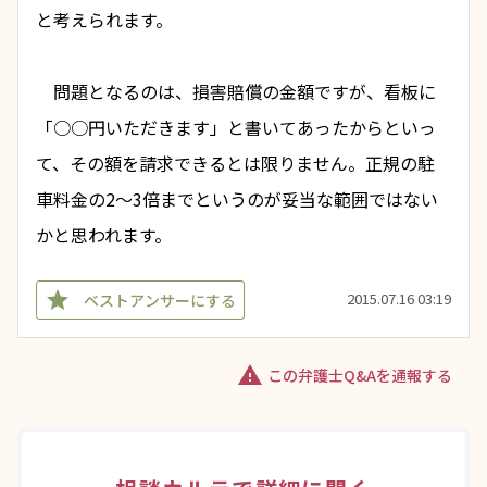
と考えられます。
　問題となるのは、損害賠償の金額ですが、看板に
「○○円いただきます」と書いてあったからといっ
て、その額を請求できるとは限りません。正規の駐
車料金の2～3倍までというのが妥当な範囲ではない
かと思われます。
star
2015.07.16 03:19
ベストアンサーにする
warning
この弁護士Q&Aを通報する