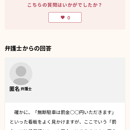
こちらの質問はいかがでしたか？
0
favorite
弁護士からの回答
匿名
弁護士
　確かに、「無断駐車は罰金○○円いただきます」
といった看板をよく見かけますが、ここでいう「
罰