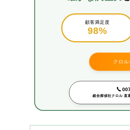
顧客満足度
98%
クロル
00
総合探偵社クロル 直