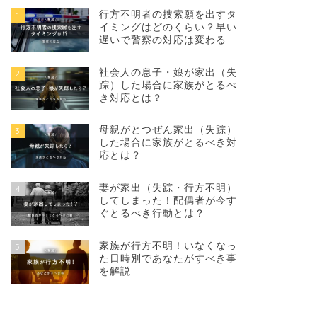
行方不明者の捜索願を出すタ
1
イミングはどのくらい？早い
遅いで警察の対応は変わる
社会人の息子・娘が家出（失
2
踪）した場合に家族がとるべ
き対応とは？
母親がとつぜん家出（失踪）
3
した場合に家族がとるべき対
応とは？
妻が家出（失踪・行方不明）
4
してしまった！配偶者が今す
ぐとるべき行動とは？
家族が行方不明！いなくなっ
5
た日時別であなたがすべき事
を解説