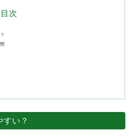
目次
？
態
やすい？