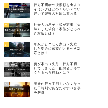
行方不明者の捜索願を出すタ
1
イミングはどのくらい？早い
遅いで警察の対応は変わる
社会人の息子・娘が家出（失
2
踪）した場合に家族がとるべ
き対応とは？
母親がとつぜん家出（失踪）
3
した場合に家族がとるべき対
応とは？
妻が家出（失踪・行方不明）
4
してしまった！配偶者が今す
ぐとるべき行動とは？
家族が行方不明！いなくなっ
5
た日時別であなたがすべき事
を解説