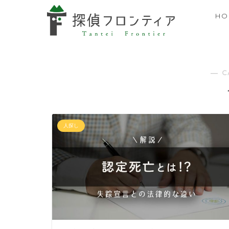
HO
― C
人探し