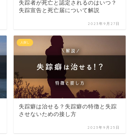
失踪者が死亡と認定されるのはいつ？
失踪宣告と死亡届について解説
日
2023年9月27日
人探し
失踪癖は治せる？失踪癖の特徴と失踪
させないための接し方
日
2023年9月25日