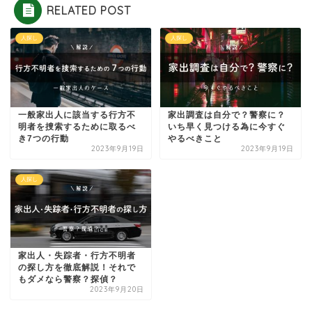
RELATED POST
人探し
人探し
一般家出人に該当する行方不
家出調査は自分で？警察に？
明者を捜索するために取るべ
いち早く見つける為に今すぐ
き7つの行動
やるべきこと
2023年9月19日
2023年9月19日
人探し
家出人・失踪者・行方不明者
の探し方を徹底解説！それで
もダメなら警察？探偵？
2023年9月20日