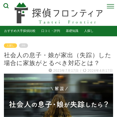
おすすめ大手探偵比較
口コミ・評判
基礎知識
人探し
人探し
PR
社会人の息子・娘が家出（失踪）した
場合に家族がとるべき対応とは？
2023年7月17日
/
2024年4月17日