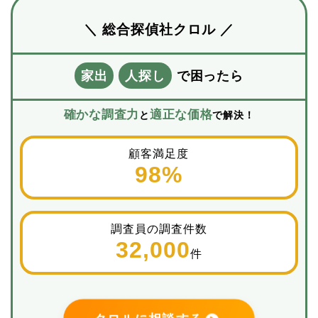
＼ 総合探偵社クロル ／
家出
人探し
で困ったら
確かな調査力
適正な価格
と
で解決！
顧客満足度
98%
調査員の調査件数
32,000
件