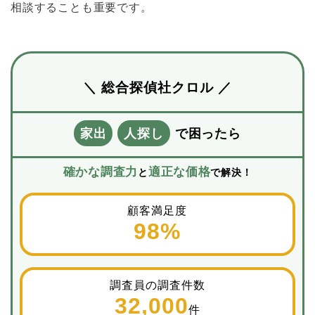
相談することも重要です。
＼ 総合探偵社クロル ／
家出
人探し
で困ったら
確かな調査力
適正な価格
と
で解決！
顧客満足度
98%
調査員の調査件数
32,000
件