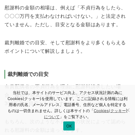
慰謝料の金額の相場は、例えば「不貞行為をしたら、
〇〇〇万円を支払わなければいけない。」と法定され
ていません。ただし、目安となる金額はあります。
裁判離婚での目安、そして慰謝料をより多くもらえる
ポイントについて解説しましょう。
裁判離婚での目安
有責配偶者の不貞行為を理由に慰謝料請求したい場
当社では、本サイトのサービス向上、アクセス状況計測の為に
合、離婚や別居に進むケースであるなら、100万円〜
Cookies(クッキー)を使用しています。ここに記録される情報には利
300万円が目安となります。
用者の氏名、メールアドレス、電話番号、住所など個人を特定する
ものは一切含まれません。詳しくは本サイトの「
Cookies(クッキー)
について
」をご覧下さい。
もちろん、次のような不貞行為の状況によって認めら
OK
れる慰謝料の金額は違ってきます。